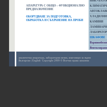
ИНКУБАТО
АПАРАТУРА С ОБЩО – ФУНКЦИОНАЛНО
КЛИМАТИЧ
ПРЕДНАЗНАЧЕНИЕ
АВТОКЛАВ
ХЛАДИЛНИЦ
ОБОРУДВАНЕ ЗА ПОДГОТОВКА,
ОБРАБОТКА И СЪХРАНЕНИЕ НА ПРОБИ
КАМИНИ
ЛАМИНАРН
ЛАБОРАТО
ШКАФОВЕ
Взривообезо
Вентилиран
аналитична апаратура,
лабораторни везни,
влагомери за зърно
Български
|
English
Copyright 2009 © Всички права запазени