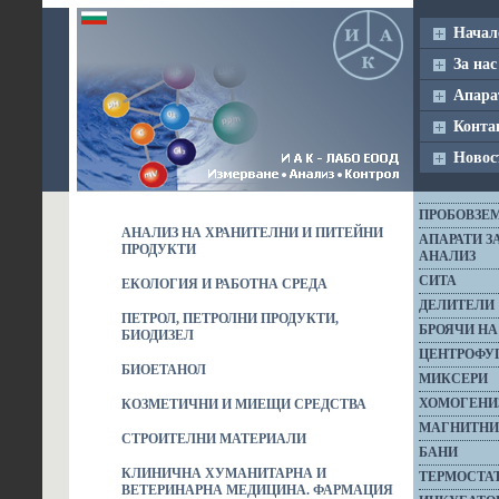
Начал
За нас
Апара
Конта
Новос
ПРОБОВЗЕ
АНАЛИЗ НА ХРАНИТЕЛНИ И ПИТЕЙНИ
АПАРАТИ З
ПРОДУКТИ
АНАЛИЗ
СИТА
ЕКОЛОГИЯ И РАБОТНА СРЕДА
ДЕЛИТЕЛИ
ПЕТРОЛ, ПЕТРОЛНИ ПРОДУКТИ,
БРОЯЧИ НА
БИОДИЗЕЛ
ЦЕНТРОФУ
БИОЕТАНОЛ
МИКСЕРИ
ХОМОГЕНИ
КОЗМЕТИЧНИ И МИЕЩИ СРЕДСТВА
МАГНИТНИ
СТРОИТЕЛНИ МАТЕРИАЛИ
БАНИ
КЛИНИЧНА ХУМАНИТАРНА И
ТЕРМОСТА
ВЕТЕРИНАРНА МЕДИЦИНА. ФАРМАЦИЯ