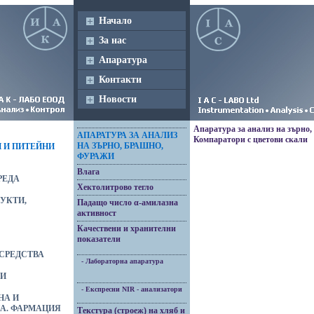
Начало
За нас
Апаратура
Контакти
Новости
Апаратура за анализ на зърно
АПАРАТУРА ЗА АНАЛИЗ
Компаратори с цветови скали
НА ЗЪРНО, БРАШНО,
 И ПИТЕЙНИ
ФУРАЖИ
Влага
РЕДА
Хектолитрово тегло
ДУКТИ,
Падащо число α-амилазна
активност
Качествени и хранителни
показатели
СРЕДСТВА
- Лабораторна апаратура
ЛИ
- Експресни NIR - анализатори
НА И
А. ФАРМАЦИЯ
Текстура (строеж) на хляб и