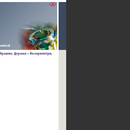
, брашно, фуражи
»
Колориметри,