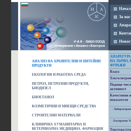
Начал
За нас
Апара
Конта
Новос
АПАРАТУРА
НА ЗЪРНО,
АНАЛИЗ НА ХРАНИТЕЛНИ И ПИТЕЙНИ
ФУРАЖИ
ПРОДУКТИ
Влага
ЕКОЛОГИЯ И РАБОТНА СРЕДА
Хектолитров
ПЕТРОЛ, ПЕТРОЛНИ ПРОДУКТИ,
Падащо числ
БИОДИЗЕЛ
активност
Качествени 
БИОЕТАНОЛ
показатели
КОЗМЕТИЧНИ И МИЕЩИ СРЕДСТВА
- Лабораторна
СТРОИТЕЛНИ МАТЕРИАЛИ
- Експресни N
КЛИНИЧНА ХУМАНИТАРНА И
ВЕТЕРИНАРНА МЕДИЦИНА. ФАРМАЦИЯ
Текстура (ст