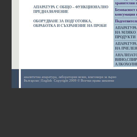
хранителни 
АПАРАТУРА С ОБЩО – ФУНКЦИОНАЛНО
Безопасност 
ПРЕДНАЗНАЧЕНИЕ
консумация 
ОБОРУДВАНЕ ЗА ПОДГОТОВКА,
Подготвител
ОБРАБОТКА И СЪХРАНЕНИЕ НА ПРОБИ
АПАРАТУРА
НА МЛЯКО
ПРОДУКТИ
АПАРАТУРА
НА ПЧЕЛЕН
АНАЛИЗАТ
ВИНО,СПИР
АЛКОХОЛН
аналитична апаратура,
лабораторни везни,
влагомери за зърно
Български
|
English
Copyright 2009 © Всички права запазени