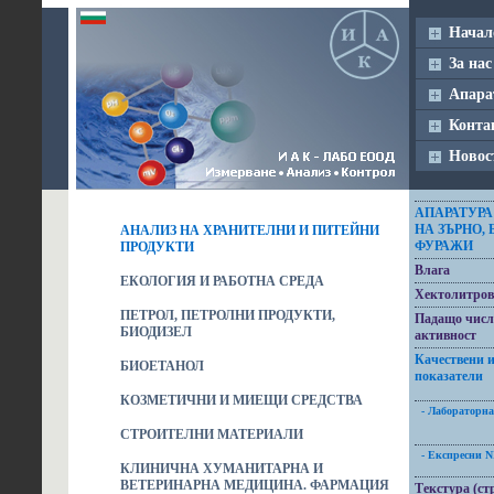
Начал
За нас
Апара
Конта
Новос
АПАРАТУРА
НА ЗЪРНО,
АНАЛИЗ НА ХРАНИТЕЛНИ И ПИТЕЙНИ
ФУРАЖИ
ПРОДУКТИ
Влага
ЕКОЛОГИЯ И РАБОТНА СРЕДА
Хектолитров
ПЕТРОЛ, ПЕТРОЛНИ ПРОДУКТИ,
Падащо числ
БИОДИЗЕЛ
активност
Качествени 
БИОЕТАНОЛ
показатели
КОЗМЕТИЧНИ И МИЕЩИ СРЕДСТВА
- Лабораторна
СТРОИТЕЛНИ МАТЕРИАЛИ
- Експресни N
КЛИНИЧНА ХУМАНИТАРНА И
ВЕТЕРИНАРНА МЕДИЦИНА. ФАРМАЦИЯ
Текстура (ст